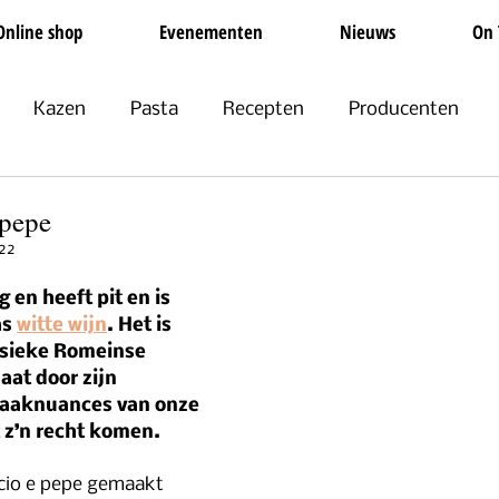
Online shop
Evenementen
Nieuws
On 
Kazen
Pasta
Recepten
Producenten
Non-food
Groente en Fruit
Olijfolie
Feestdag
 pepe
22
 en heeft pit en is 
s 
witte wijn
. Het is 
ssieke Romeinse 
aat door zijn 
aaknuances van onze 
 z’n recht komen. 
acio e pepe gemaakt 