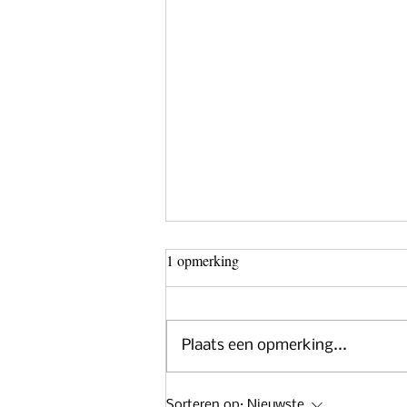
1 opmerking
Plaats een opmerking...
Recept: pasta alla gricia
Sorteren op:
Nieuwste