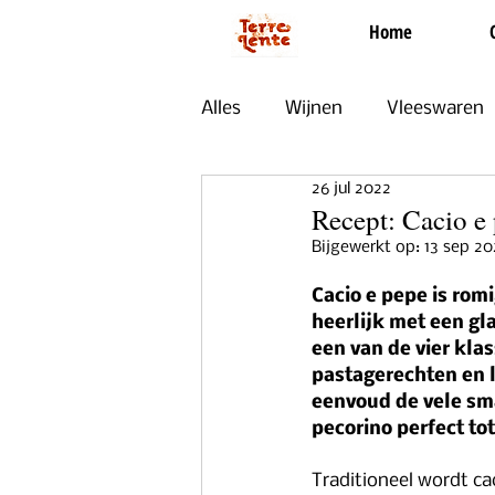
Home
Alles
Wijnen
Vleeswaren
26 jul 2022
Zoet
Evenementen
Recept: Cacio e
Bijgewerkt op:
13 sep 20
Uit Onze Keuken
Cacio e pepe is romig
heerlijk met een gla
een van de vier kla
pastagerechten en l
eenvoud de vele sm
pecorino perfect tot
Traditioneel wordt c