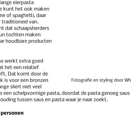
lange eierpasta 
Je kunt het ook maken 
e of spaghetti, daar 
 traditioneel van. 
jnt dat schaapsherders 
hun tochten maken 
ar houdbare producten 
no werkt extra goed 
t het een relatief 
eft. Dat komt door de 
iek is voor een bronzen 
Fotografie en styling door W
nge sliert niet veel 
s een schelpvormige pasta, doordat de pasta genoeg saus
rhouding tussen saus en pasta waar je naar zoekt.
2 personen