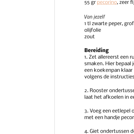
55 gr 
pecorino
, zeer f
Van jezelf
1 tl zwarte peper, gr
olijfolie
zout
Bereiding
1. Zet allereerst een
smaken. Hier bepaal j
een koekenpan klaar h
volgens de instructie
2. Rooster ondertuss
laat het afkoelen in e
3. Voeg een eetlepel 
met een handje pecori
4. Giet ondertussen 