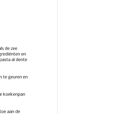
ls de zee 
grediënten en 
pasta al dente 
n te geuren en 
ime koekenpan 
toe aan de 