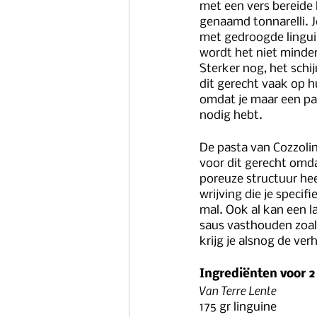
met een vers bereide 
genaamd tonnarelli. 
met gedroogde linguin
wordt het niet minder
Sterker nog, het schi
dit gerecht vaak op 
omdat je maar een pa
nodig hebt. 
De pasta van Cozzoli
voor dit gerecht omda
poreuze structuur he
wrijving die je specif
mal. Ook al kan een la
saus vasthouden zoal
krijg je alsnog de ve
Ingrediënten voor 
Van Terre Lente
175 gr linguine