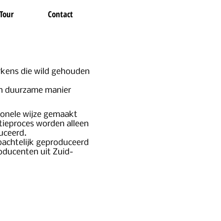
Tour
Contact
rkens die wild gehouden
een duurzame manier
ionele wijze gemaakt
tieproces worden alleen
uceerd.
bachtelijk geproduceerd
oducenten uit Zuid-