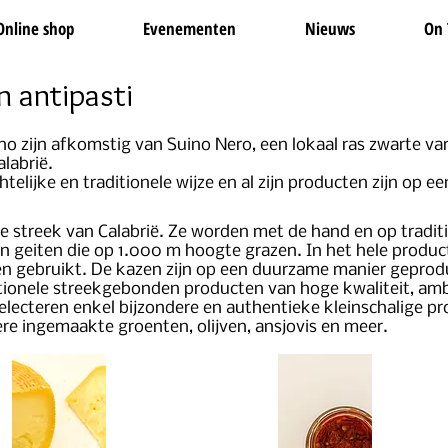
Online shop
Evenementen
Nieuws
On 
n antipasti
o zijn afkomstig van Suino Nero, een lokaal ras zwarte va
alabrië.
telijke en traditionele wijze en al zijn producten zijn op 
e streek van Calabrië. Ze worden met de hand en op tradit
n geiten die op 1.000 m hoogte grazen. In het hele produc
ten gebruikt. De kazen zijn op een duurzame manier geprod
ditionele streekgebonden producten van hoge kwaliteit, am
electeren enkel bijzondere en authentieke kleinschalige pr
ere ingemaakte groenten, olijven, ansjovis en meer.