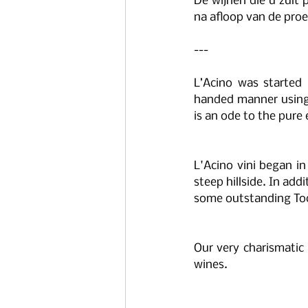
De wijnen die u zult 
na afloop van de proev
---
L’Acino was started
handed manner using 
is an ode to the pure 
L'Acino vini began in
steep hillside. In add
some outstanding Toc
Our very charismatic 
wines.