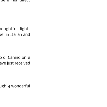
de wijnen direct 
oughtful, light-
 in Italian and 
o di Canino on a 
ave just received 
ough 4 wonderful 