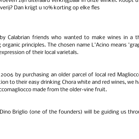
proeven zijn uiteraard verkrijgbaar in onze winkel. Koopt u 
erij? Dan krijgt u 10% korting op elke fles
 by Calabrian friends who wanted to make wines in a th
organic principles. The chosen name L'Acino means 'grape'
expression of their local varietals.
 2006 by purchasing an older parcel of local red Magliocc
ition to their easy drinking Chora white and red wines, we h
comagliocco made from the older-vine fruit.
Dino Briglio (one of the founders) will be guiding us thr