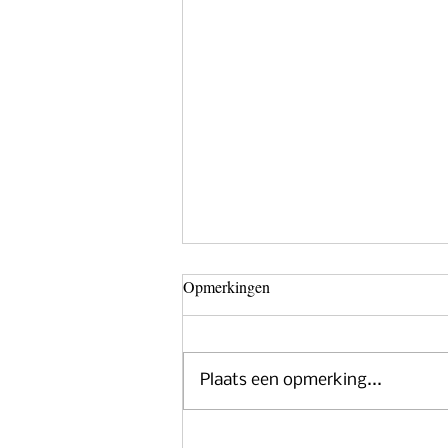
Opmerkingen
Plaats een opmerking...
De drie van Luigi: wijnen met