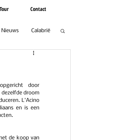
Tour
Contact
Nieuws
Calabrië
en
Koffie en Thee
opgericht door 
n dezelfde droom 
uceren. L'Acino 
liaans en is een 
cten. 
met de koop van 