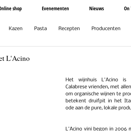
Online shop
Evenementen
Nieuws
On 
Kazen
Pasta
Recepten
Producenten
Non-food
Groente en Fruit
Olijfolie
Feestdag
et L'Acino
Het wijnhuis L'Acino is 
Calabrese vrienden, met alle
om organische wijnen te prod
betekent druifpit in het Ita
ode aan de pure, lokale produ
L'Acino vini begon in 2006 