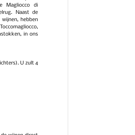
 Magliocco di 
lrug. Naast de 
 wijnen, hebben 
occomagliocco, 
stokken, in ons 
hters). U zult 4 