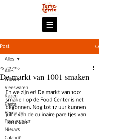
Post
Alles
25 sep 2016
Alles
De markt van 1001 smaken
Wijnen
Vleeswaren
En we zijn er! De markt van 1001 
Kazen
smaken op de Food Center is net 
Pasta
begonnen. Nog tot 17 uur kunnen 
Recepten
jullie van de culinaire pareltjes van 
Producenten
Terre Len
Nieuws
Calabrië