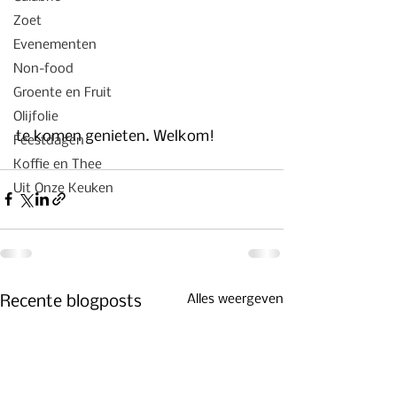
Zoet
Evenementen
Non-food
Groente en Fruit
Olijfolie
te komen genieten. Welkom!
Feestdagen
Koffie en Thee
Uit Onze Keuken
Alles weergeven
Recente blogposts