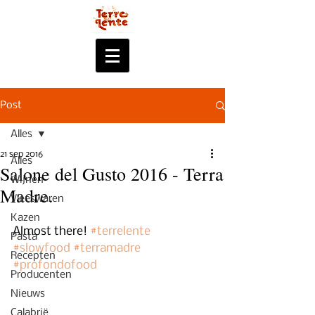
Post
Alles
21 sep 2016
Alles
Salone del Gusto 2016 - Terra
Wijnen
Madre.
Vleeswaren
Kazen
Almost there! 
#terrelente
Pasta
#slowfood
#terramadre
Recepten
#profondofood
Producenten
Nieuws
Calabrië