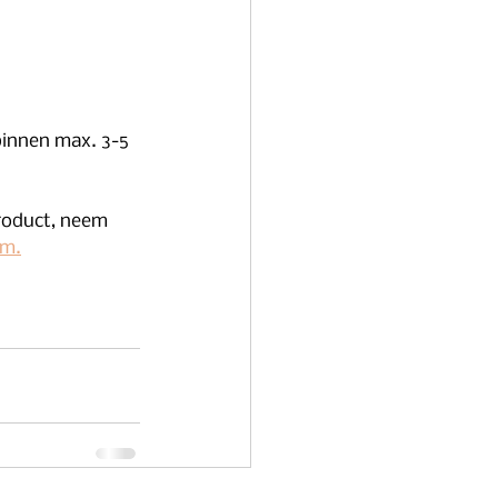
roduct, neem 
om.