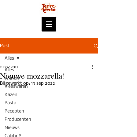
Post
Alles
11 nov 2017
Alles
Nieuwe mozzarella!
Wijnen
Bijgewerkt op:
13 sep 2022
Vleeswaren
Kazen
Pasta
Recepten
Producenten
Nieuws
Calabrië