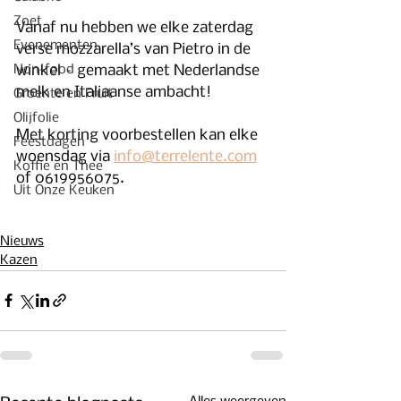
Zoet
Vanaf nu hebben we elke zaterdag 
Evenementen
verse mozzarella’s van Pietro in de 
winkel – gemaakt met Nederlandse 
Non-food
melk en Italiaanse ambacht!
Groente en Fruit
Olijfolie
Met korting voorbestellen kan elke 
Feestdagen
woensdag via 
info@terrelente.com
Koffie en Thee
of 0619956075.
Uit Onze Keuken
Nieuws
Kazen