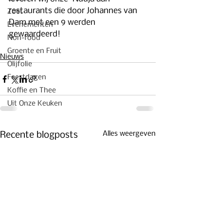
restaurants die door Johannes van 
Zoet
Dam met een 9 werden 
Evenementen
gewaardeerd!
Non-food
Groente en Fruit
Nieuws
Olijfolie
Feestdagen
Koffie en Thee
Uit Onze Keuken
Alles weergeven
Recente blogposts