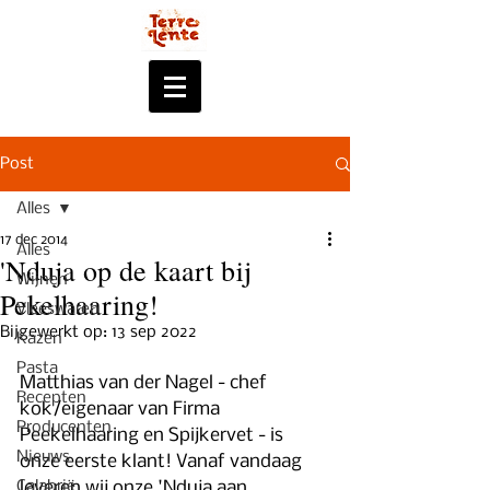
Post
Alles
17 dec 2014
Alles
'Nduja op de kaart bij
Wijnen
Pekelhaaring!
Vleeswaren
Bijgewerkt op:
13 sep 2022
Kazen
Pasta
Matthias van der Nagel - chef 
Recepten
kok/eigenaar van Firma 
Producenten
Peekelhaaring en Spijkervet - is 
Nieuws
onze eerste klant! Vanaf vandaag 
Calabrië
leveren wij onze 'Nduja aan 