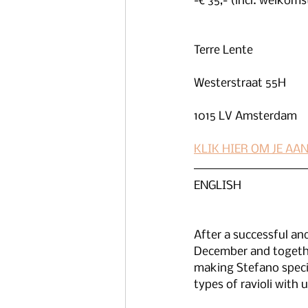
-€ 35,- (incl. welkom
Terre Lente
Westerstraat 55H
1015 LV Amsterdam
KLIK HIER OM JE AA
ENGLISH
After a successful and
December and together
making Stefano special
types of ravioli with u