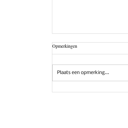
Opmerkingen
Plaats een opmerking...
Radici del Sud On Tour: come
and taste 60 different wines from
the South of Italy