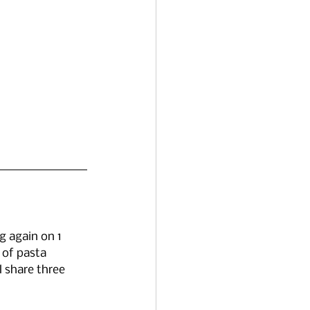
g again on 1 
 of pasta 
l share three 