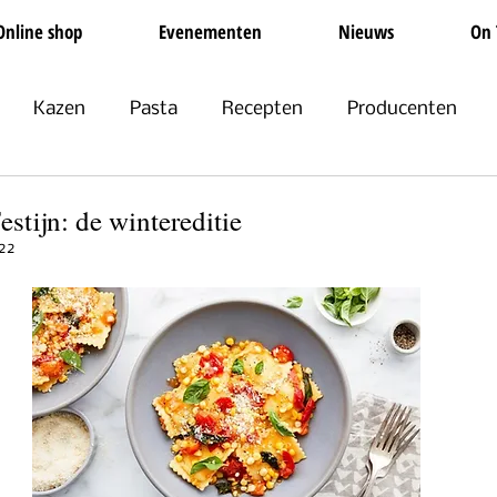
Online shop
Evenementen
Nieuws
On 
Kazen
Pasta
Recepten
Producenten
Non-food
Groente en Fruit
Olijfolie
Feestdag
estijn: de wintereditie
22