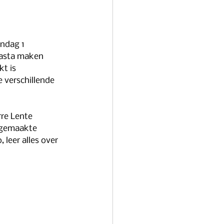
ndag 1 
pasta maken 
t is 
 verschillende 
re Lente 
dgemaakte 
 leer alles over 