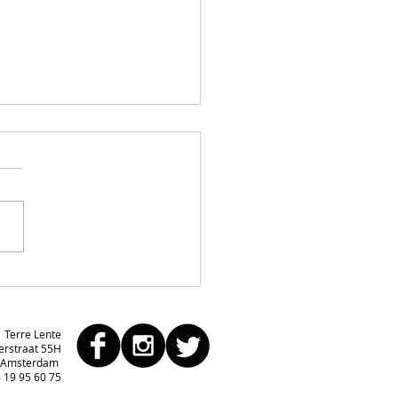
NCELD 23-03: Concert
 Danielian Quintet
Terre Lente
erstraat 55H
 Amsterdam
 19 95 60 75