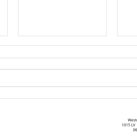
02-08: Concert Jason Danielian
GECA
Quintet
Jason
West
1015 LV
06