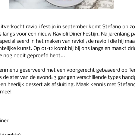
itverkocht ravioli festijn in september komt Stefano op zo
 langs voor een nieuw Ravioli Diner Festijn. Na jarenlang 
pecialiseerd in het maken van ravioli; de ravioli die hij maak
elijke kunst. Op 01-12 komt hij bij ons langs en maakt drie
je nog nooit geproefd hebt...
genmenu geserveerd met een voorgerecht gebaseerd op Ter
s de ster van de avond: 3 gangen verschillende types han
een heerlijk dessert als afsluiting. Maak kennis met Stefano,
 mee!
iner