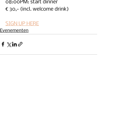
08:00PM: start dinner
€ 30,- (incl. welcome drink)
SIGN UP HERE
Evenementen
Alles weergeven
Recente blogposts