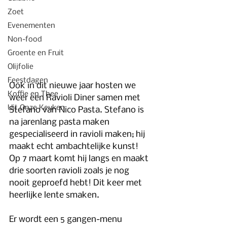
Zoet
Evenementen
Non-food
Groente en Fruit
Olijfolie
Feestdagen
Ook in dit nieuwe jaar hosten we 
Koffie en Thee
weer een Ravioli Diner samen met 
Uit Onze Keuken
Stefano van Nico Pasta. Stefano is 
na jarenlang pasta maken 
gespecialiseerd in ravioli maken; hij 
maakt echt ambachtelijke kunst! 
Op 7 maart komt hij langs en maakt 
drie soorten ravioli zoals je nog 
nooit geproefd hebt! Dit keer met 
heerlijke lente smaken.
Er wordt een 5 gangen-menu 