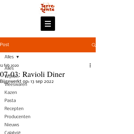
Post
Alles
12 feb 2020
Alles
07-03: Ravioli Diner
Wijnen
Bijgewerkt op:
13 sep 2022
Vleeswaren
Kazen
Pasta
Recepten
Producenten
Nieuws
Calabrië