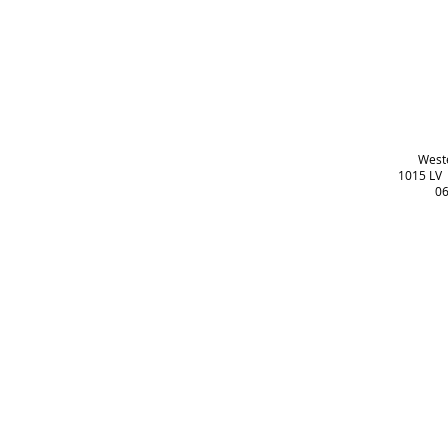
West
1015 LV
06